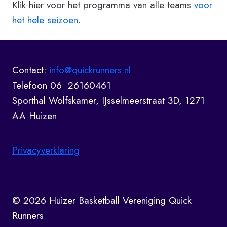
Klik hier voor het programma van alle teams
voor
het hele seizoen
.
Contact:
info@quickrunners.nl
Telefoon 06 26160461
Sporthal Wolfskamer, IJsselmeerstraat 3D, 1271
AA Huizen
Privacyverklaring
© 2026 Huizer Basketball Vereniging Quick
Runners