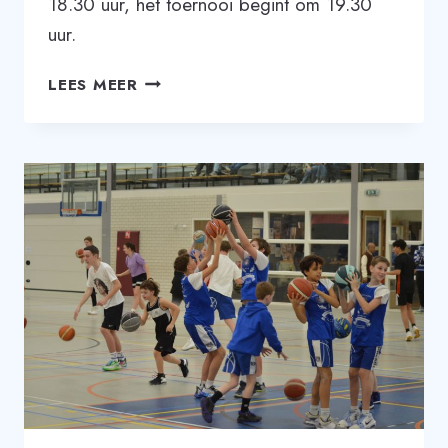
18.30 uur, het toernooi begint om 19.30
uur.
RE-
LEES MEER
UNION
TOERNOOI
20
MAART