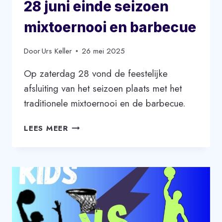
28 juni einde seizoen
mixtoernooi en barbecue
Door
Urs Keller
26 mei 2025
Op zaterdag 28 vond de feestelijke
afsluiting van het seizoen plaats met het
traditionele mixtoernooi en de barbecue.
28
LEES MEER
JUNI
EINDE
SEIZOEN
MIXTOERNOOI
EN
BARBECUE