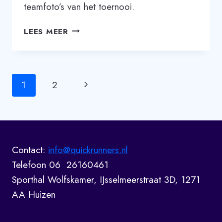
teamfoto’s van het toernooi.
FOTO’S
LEES MEER
OUDER-
KIND
TOERNOOI
24
Paginanavigatie
Volgende
1
2
MEI
pagina
Contact:
info@quickrunners.nl
Telefoon 06 26160461
Sporthal Wolfskamer, IJsselmeerstraat 3D, 1271
AA Huizen